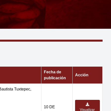
Fecha de
Acción
publicación
Bautista Tuxtepec,
10 DE
Visualizar