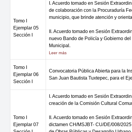
I. Acuerdo tomado en Sesión Extraordin
de colaboración con la Procuraduría F
municipio, que brinde atención y orien
Tomo I
Ejemplar 05
II. Acuerdo tomado en Sesión Extraordi
Sección I
nuevo Bando de Policía y Gobierno del
Municipal.
Leer más
Tomo I
Convocatoria Pública Abierta para la I
Ejemplar 06
San Juan Bautista Tuxtepec, para el Eje
Sección I
I. Acuerdo tomado en Sesión Extraordi
creación de la Comisión Cultural Comun
Tomo I
II. Acuerdo tomado en Sesión Extraordi
Ejemplar 07
dictamen CH/MSJBT- CU/DE/008/2025 de 
Sección I
de Obras Públicas y Desarrollo Urbano