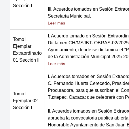
Sección I
III. Acuerdos tomados en Sesión Extrao
Secretaria Municipal.
Leer más
I. Acuerdo tomado en Sesión Extraordin
Tomo I
Dictamen CH/MSJBT- OBRAS-02/2025 de 
Ejemplar
Ayuntamiento, donde se dictamina el “P
Extraordinario
de la Administración Municipal 2025-2
01 Sección II
Leer más
I. Acuerdos tomados en Sesión Extraord
C. Fernando Huerta Cerecedo, Presidente
Procuradora, para que suscriban el Co
Tomo I
Tuxtepec, Oaxaca; que celebrará con P
Ejemplar 02
Sección I
II. Acuerdos tomados en Sesión Extraor
aprueba la convocatoria pública abierta 
Honorable Ayuntamiento de San Juan Ba