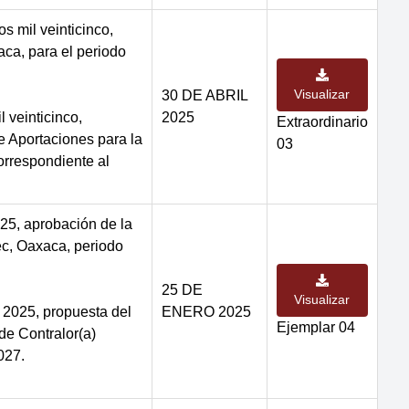
s mil veinticinco,
aca, para el periodo
Visualizar
30 DE ABRIL
 veinticinco,
2025
Extraordinario
e Aportaciones para la
03
orrespondiente al
25, aprobación de la
ec, Oaxaca, periodo
25 DE
Visualizar
l 2025, propuesta del
ENERO 2025
Ejemplar 04
de Contralor(a)
027.